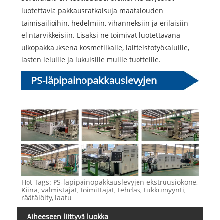
luotettavia pakkausratkaisuja maatalouden
taimisäiliöihin, hedelmiin, vihanneksiin ja erilaisiin
elintarvikkeisiin. Lisäksi ne toimivat luotettavana
ulkopakkauksena kosmetiikalle, laitteistotyökaluille,
lasten leluille ja lukuisille muille tuotteille.
PS-läpipainopakkauslevyjen
ekstruusiokone
Hot Tags: PS-läpipainopakkauslevyjen ekstruusiokone,
Kiina, valmistajat, toimittajat, tehdas, tukkumyynti,
räätälöity, laatu
Aiheeseen liittyvä luokka