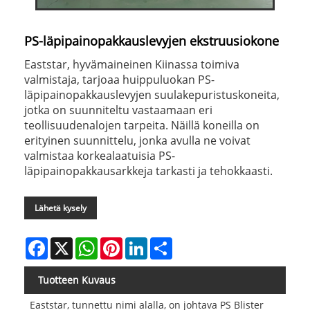
PS-läpipainopakkauslevyjen ekstruusiokone
Eaststar, hyvämaineinen Kiinassa toimiva
valmistaja, tarjoaa huippuluokan PS-
läpipainopakkauslevyjen suulakepuristuskoneita,
jotka on suunniteltu vastaamaan eri
teollisuudenalojen tarpeita. Näillä koneilla on
erityinen suunnittelu, jonka avulla ne voivat
valmistaa korkealaatuisia PS-
läpipainopakkausarkkeja tarkasti ja tehokkaasti.
Lähetä kysely
Facebook
X
WhatsApp
Pinterest
LinkedIn
Share
Tuotteen Kuvaus
Eaststar, tunnettu nimi alalla, on johtava PS Blister