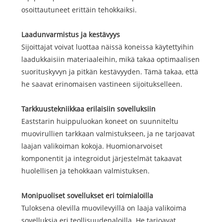
osoittautuneet erittäin tehokkaiksi.
Laadunvarmistus ja kestävyys
Sijoittajat voivat luottaa näissä koneissa käytettyihin
laadukkaisiin materiaaleihin, mikä takaa optimaalisen
suorituskyvyn ja pitkän kestävyyden. Tämä takaa, että
he saavat erinomaisen vastineen sijoitukselleen.
Tarkkuustekniikkaa erilaisiin sovelluksiin
Eaststarin huippuluokan koneet on suunniteltu
muovirullien tarkkaan valmistukseen, ja ne tarjoavat
laajan valikoiman kokoja. Huomionarvoiset
komponentit ja integroidut järjestelmät takaavat
huolellisen ja tehokkaan valmistuksen.
Monipuoliset sovellukset eri toimialoilla
Tuloksena olevilla muovilevyillä on laaja valikoima
sovelluksia eri teollisuudenaloilla. He tarjoavat