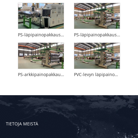
PS-läpipainopakkausarkkikone
PS-läpipainopakkauslevyjen tuotantolinja
PS-arkkipainopakkauskone
PVC-levyn läpipainopakkauskone
TIETOJA MEISTÄ