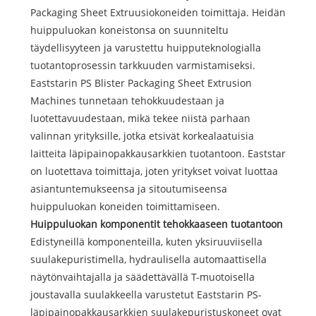
Packaging Sheet Extruusiokoneiden toimittaja. Heidän
huippuluokan koneistonsa on suunniteltu
täydellisyyteen ja varustettu huipputeknologialla
tuotantoprosessin tarkkuuden varmistamiseksi.
Eaststarin PS Blister Packaging Sheet Extrusion
Machines tunnetaan tehokkuudestaan ​​ja
luotettavuudestaan, mikä tekee niistä parhaan
valinnan yrityksille, jotka etsivät korkealaatuisia
laitteita läpipainopakkausarkkien tuotantoon. Eaststar
on luotettava toimittaja, joten yritykset voivat luottaa
asiantuntemukseensa ja sitoutumiseensa
huippuluokan koneiden toimittamiseen.
Huippuluokan komponentit tehokkaaseen tuotantoon
Edistyneillä komponenteilla, kuten yksiruuviisella
suulakepuristimella, hydraulisella automaattisella
näytönvaihtajalla ja säädettävällä T-muotoisella
joustavalla suulakkeella varustetut Eaststarin PS-
läpipainopakkausarkkien suulakepuristuskoneet ovat