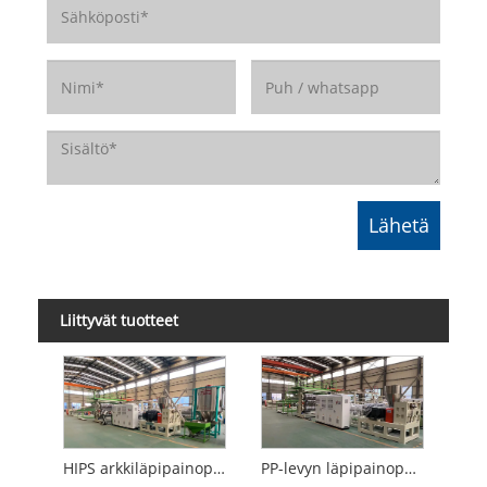
Liittyvät tuotteet
HIPS arkkiläpipainopakkauskone
PP-levyn läpipainopakkauskone