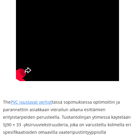
The
PVC joustavat verhot
tässä sopimuksessa optimoitiin ja
parannettiin asiakkaan vierailun aikana esittämien
erityistarpeiden perusteella. Tuotantolinjan ytimessä käytetään
SJ90 × 33 -yksiruuviekstruuderia, joka on varustettu kolmella eri
spesifikaatioiden omaavilla vaateripustintyyppisillä