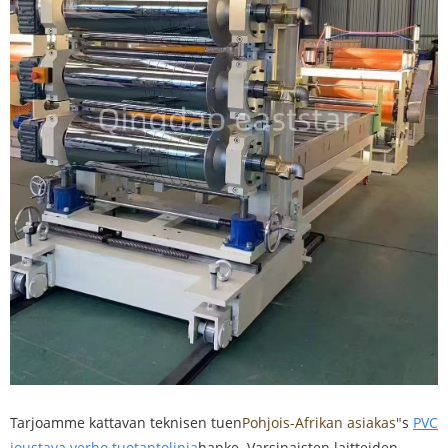
Tarjoamme kattavan teknisen tuen
Pohjois-Afrikan asiakas"
s
PVC
joustava verho tuotantolinja
hanke. Varsinaisten laitteiden