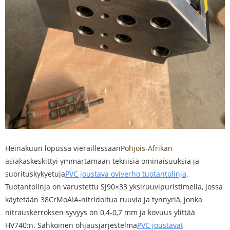
Heinäkuun lopussa vieraillessaan
Pohjois-Afrikan
asiakas
keskittyi ymmärtämään teknisiä ominaisuuksia ja
suorituskykyetuja
PVC joustava oviverho tuotantolinja
.
Tuotantolinja on varustettu SJ90×33 yksiruuvipuristimella, jossa
käytetään 38CrMoAIA-nitridoitua ruuvia ja tynnyriä, jonka
nitrauskerroksen syvyys on 0,4-0,7 mm ja kovuus ylittää
HV740:n. Sähköinen ohjausjärjestelmä
PVC joustavat