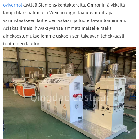
oviverhot
käyttää Siemens-kontaktoreita, Omronin älykkäitä
lämpötilansäätimiä ja Weichuangin taajuusmuuttajia
varmistaakseen laitteiden vakaan ja luotettavan toiminnan.
Asiakas ilmaisi hyväksyvänsä ammattimaiselle raaka-
ainekoostumuksellemme uskoen sen takaavan tehokkaasti
tuotteiden laadun.