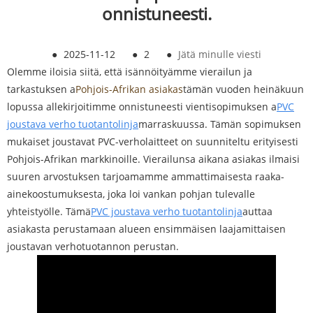
onnistuneesti.
●
2025-11-12
●
2
●
Jätä minulle viesti
Olemme iloisia siitä, että isännöityämme vierailun ja
tarkastuksen a
Pohjois-Afrikan asiakas
tämän vuoden heinäkuun
lopussa allekirjoitimme onnistuneesti vientisopimuksen a
PVC
joustava verho tuotantolinja
marraskuussa. Tämän sopimuksen
mukaiset joustavat PVC-verholaitteet on suunniteltu erityisesti
Pohjois-Afrikan markkinoille. Vierailunsa aikana asiakas ilmaisi
suuren arvostuksen tarjoamamme ammattimaisesta raaka-
ainekoostumuksesta, joka loi vankan pohjan tulevalle
yhteistyölle. Tämä
PVC joustava verho tuotantolinja
auttaa
asiakasta perustamaan alueen ensimmäisen laajamittaisen
joustavan verhotuotannon perustan.