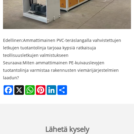
Edellinen:
Ammattimainen PVC-teräslangalla vahvistettujen
letkujen tuotantolinja tarjoaa kypsiä ratkaisuja
teollisuusletkujen valmistukseen
Seuraava:
Miten ammattimainen PE-kuivauslevyjen
tuotantolinja varmistaa rakennusten viemärijärjestelmien
laadun?
Facebook
X
WhatsApp
Pinterest
LinkedIn
Share
Lähetä kysely