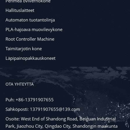
Pehmeä oviverhokone
Hallituslaitteet
Automaton tuotantolinja
PLA-hajoava muovilevykone
Root Controller Machine
Taimitarjotin kone
Läpipainopakkauskoneet
OTA YHTEYTTÄ
Puh: +86-13791907655
Sähköposti: 13791907655@139.com
Osoite: West End of Shandong Road, Beiguan Industrial
Park, Jiaozhou City, Qingdao City, Shandongin maakunta