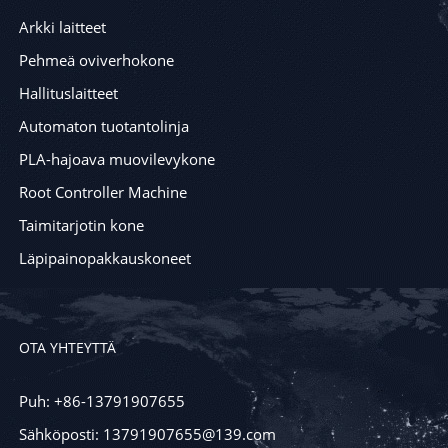
Arkki laitteet
Pehmeä oviverhokone
Hallituslaitteet
Automaton tuotantolinja
PLA-hajoava muovilevykone
Root Controller Machine
Taimitarjotin kone
Läpipainopakkauskoneet
OTA YHTEYTTÄ
Puh: +86-13791907655
Sähköposti: 13791907655@139.com