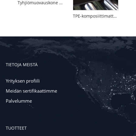
Tyhjiömuovauskone 3D-automatoille
TPE-komposiittimatto ei-kudotut auton lattiamattolaitteet
TIETOJA MEISTÄ
Yrityksen profiili
Meidän sertifikaattimme
Palvelumme
TUOTTEET