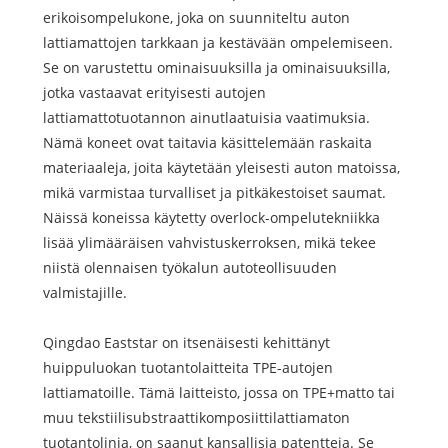
erikoisompelukone, joka on suunniteltu auton
lattiamattojen tarkkaan ja kestävään ompelemiseen.
Se on varustettu ominaisuuksilla ja ominaisuuksilla,
jotka vastaavat erityisesti autojen
lattiamattotuotannon ainutlaatuisia vaatimuksia.
Nämä koneet ovat taitavia käsittelemään raskaita
materiaaleja, joita käytetään yleisesti auton matoissa,
mikä varmistaa turvalliset ja pitkäkestoiset saumat.
Näissä koneissa käytetty overlock-ompelutekniikka
lisää ylimääräisen vahvistuskerroksen, mikä tekee
niistä olennaisen työkalun autoteollisuuden
valmistajille.
Qingdao Eaststar on itsenäisesti kehittänyt
huippuluokan tuotantolaitteita TPE-autojen
lattiamatoille. Tämä laitteisto, jossa on TPE+matto tai
muu tekstiilisubstraattikomposiittilattiamaton
tuotantolinja, on saanut kansallisia patentteja. Se