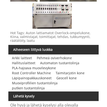
Hot Tags: Auton lattiamatot Overlock-ompelukone,
Kiina, valmistajat, toimittajat, tehdas, tukkumyynti,
räätälöity, laatu
Aiheeseen liittyvä luokka
Arkki laitteet
Pehmeä oviverhokone
Hallituslaitteet
Automaton tuotantolinja
PLA-hajoava muovilevykone
Root Controller Machine
Taimitarjotin kone
Läpipainopakkauskoneet
Geocell kone
Muoviprofiilien tuotantolinja
putken tuotantolinja
Lähetä kysely
Ole hyvä ja lähetä kyselysi alla olevalla