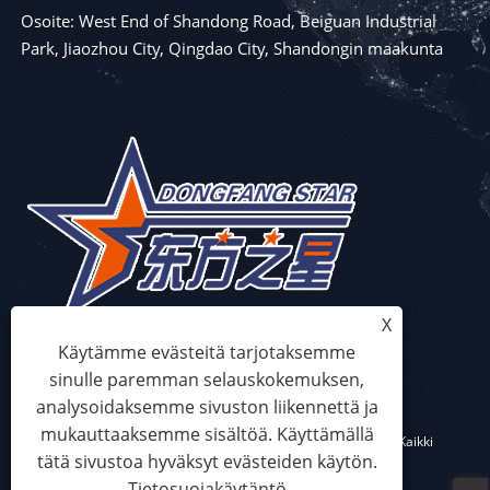
Osoite: West End of Shandong Road, Beiguan Industrial
Park, Jiaozhou City, Qingdao City, Shandongin maakunta
X
Käytämme evästeitä tarjotaksemme
sinulle paremman selauskokemuksen,
analysoidaksemme sivuston liikennettä ja
mukauttaaksemme sisältöä. Käyttämällä
Copyright © 2023 Qingdao Eaststar Plastic Machinery Co.,Ltd. Kaikki
tätä sivustoa hyväksyt evästeiden käytön.
oikeudet pidätetään
Tietosuojakäytäntö