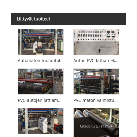
Liittyvät tuotteet
Automaton tuotantolinja
Auton PVC-lattian ekstruusiokone
PVC-autojen lattiamattojen valmistuskone
PVC-maton valmistuskone