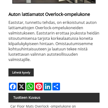
Auton lattiamatot Overlock-ompelukone
Eaststar, tunnettu tehdas, on erikoistunut auton
lattiamattojen Overlock-ompelukoneiden
valmistukseen. Eaststarin erottaa joukosta heidän
sitoutumisensa tarjota korkealaatuisia koneita
kilpailukykyiseen hintaan. Omistautumisemme
kohtuuhintaisuuteen ja laatuun tekee niistä
luotettavan valinnan autoteollisuuden
valmistajille.
Lähetä kysely
Facebook
X
WhatsApp
Pinterest
LinkedIn
Share
Tuotteen Kuvaus
Car Floor Mats Overlock -ompelukone on