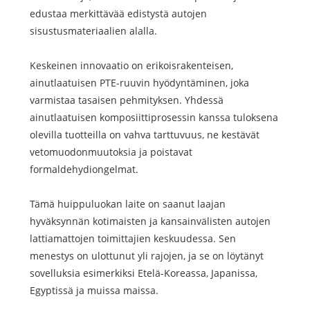
edustaa merkittävää edistystä autojen
sisustusmateriaalien alalla.
Keskeinen innovaatio on erikoisrakenteisen,
ainutlaatuisen PTE-ruuvin hyödyntäminen, joka
varmistaa tasaisen pehmityksen. Yhdessä
ainutlaatuisen komposiittiprosessin kanssa tuloksena
olevilla tuotteilla on vahva tarttuvuus, ne kestävät
vetomuodonmuutoksia ja poistavat
formaldehydiongelmat.
Tämä huippuluokan laite on saanut laajan
hyväksynnän kotimaisten ja kansainvälisten autojen
lattiamattojen toimittajien keskuudessa. Sen
menestys on ulottunut yli rajojen, ja se on löytänyt
sovelluksia esimerkiksi Etelä-Koreassa, Japanissa,
Egyptissä ja muissa maissa.