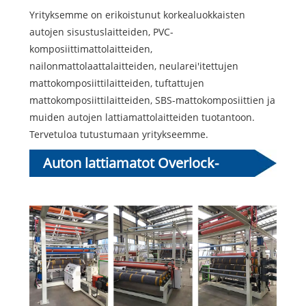
Yrityksemme on erikoistunut korkealuokkaisten
autojen sisustuslaitteiden, PVC-
komposiittimattolaitteiden,
nailonmattolaattalaitteiden, neularei'itettujen
mattokomposiittilaitteiden, tuftattujen
mattokomposiittilaitteiden, SBS-mattokomposiittien ja
muiden autojen lattiamattolaitteiden tuotantoon.
Tervetuloa tutustumaan yritykseemme.
Auton lattiamatot Overlock-
ompelukone